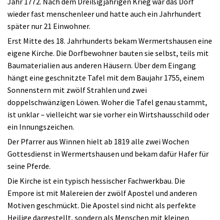
Jahr 1772. Nach dem Dreißigjährigen Krieg war das Dorf
wieder fast menschenleer und hatte auch ein Jahrhundert
später nur 21 Einwohner.
Erst Mitte des 18. Jahrhunderts bekam Wermertshausen eine
eigene Kirche. Die Dorfbewohner bauten sie selbst, teils mit
Baumaterialien aus anderen Häusern. Über dem Eingang
hängt eine geschnitzte Tafel mit dem Baujahr 1755, einem
Sonnenstern mit zwölf Strahlen und zwei
doppelschwänzigen Löwen. Woher die Tafel genau stammt,
ist unklar – vielleicht war sie vorher ein Wirtshausschild oder
ein Innungszeichen.
Der Pfarrer aus Winnen hielt ab 1819 alle zwei Wochen
Gottesdienst in Wermertshausen und bekam dafür Hafer für
seine Pferde.
Die Kirche ist ein typisch hessischer Fachwerkbau. Die
Empore ist mit Malereien der zwölf Apostel und anderen
Motiven geschmückt. Die Apostel sind nicht als perfekte
Heilige dargestellt, sondern als Menschen mit kleinen