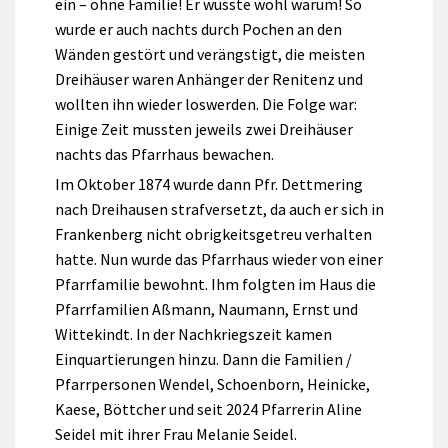
ein – ohne Familie! Er wusste wohl warum! So
wurde er auch nachts durch Pochen an den
Wänden gestört und verängstigt, die meisten
Dreihäuser waren Anhänger der Renitenz und
wollten ihn wieder loswerden. Die Folge war:
Einige Zeit mussten jeweils zwei Dreihäuser
nachts das Pfarrhaus bewachen.
Im Oktober 1874 wurde dann Pfr. Dettmering
nach Dreihausen strafversetzt, da auch er sich in
Frankenberg nicht obrigkeitsgetreu verhalten
hatte. Nun wurde das Pfarrhaus wieder von einer
Pfarrfamilie bewohnt. Ihm folgten im Haus die
Pfarrfamilien Aßmann, Naumann, Ernst und
Wittekindt. In der Nachkriegszeit kamen
Einquartierungen hinzu. Dann die Familien /
Pfarrpersonen Wendel, Schoenborn, Heinicke,
Kaese, Böttcher und seit 2024 Pfarrerin Aline
Seidel mit ihrer Frau Melanie Seidel.