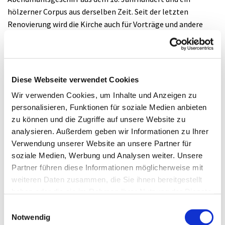
hölzerner Corpus aus derselben Zeit. Seit der letzten
Renovierung wird die Kirche auch für Vorträge und andere
Veranstaltungen genutzt. 2012 bekam sie wieder eine
Turmuhr und eine Stundenglocke, die durch Spenden
finanziert wurden.
nach einem unveröffentlichten Aufsatz zur Roßberger
Diese Webseite verwendet Cookies
Kirche von Werner Böckler.
Wir verwenden Cookies, um Inhalte und Anzeigen zu
personalisieren, Funktionen für soziale Medien anbieten
Anschrift:
zu können und die Zugriffe auf unsere Website zu
analysieren. Außerdem geben wir Informationen zu Ihrer
Untergasse 1, 35085 Ebsdorfergrund
Verwendung unserer Website an unsere Partner für
soziale Medien, Werbung und Analysen weiter. Unsere
Partner führen diese Informationen möglicherweise mit
weiteren Daten zusammen, die Sie ihnen bereitgestellt
haben oder die sie im Rahmen Ihrer Nutzung der Dienste
gesammelt haben.
Einwilligungsauswahl
Notwendig