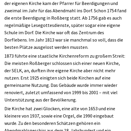
der eigenen Kirche kam der Pfarrer für Beerdigungen und
zweimal im Jahr für das Abendmahl ins Dorf. Schon 1754 fand
die erste Beerdigung in Roßberg statt. Ab 1756 gab es auch
regelmäßige Lesegottesdienste, später sogar eine eigene
Schule im Dorf. Die Kirche war oft das Zentrum des
Dorflebens. Im Jahr 1813 war sie manchmal so voll, dass die
besten Plätze ausgelost werden mussten.
1873 führte eine staatliche Kirchenreform zu großem Streit:
Die meisten Roßberger schlossen sich einer neuen Kirche,
der SELK, an, durften ihre eigene Kirche aber nicht mehr
nutzen. Erst 1925 einigten sich beide Kirchen auf eine
gemeinsame Nutzung. Das Gebäude wurde immer wieder
renoviert, zuletzt umfassend von 1999 bis 2001 – mit viel
Unterstützung aus der Bevölkerung.
Die Kirche hat zwei Glocken, eine alte von 1653 und eine
kleinere von 1937, sowie eine Orgel, die 1990 eingebaut
wurde. Zu den besonderen Schätzen gehören ein
Abendmahlsgeschirr aus dem 18. Jahrhundert und ein